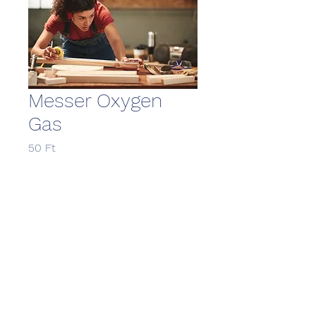
Messer Oxygen
Gas
Ár
50 Ft
Mennyiség
*
Kosárba
High-quality industrial gas for 
welding, cutting, and medical 