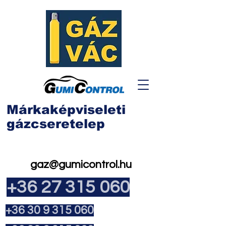
Márkaképviseleti
gázcseretelep
gaz@gumicontrol.hu
+36 27 315 060
+36 30 9 315 060