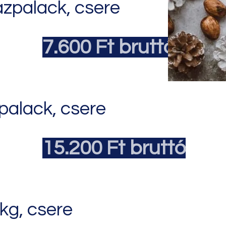
ázpalack, csere
7.600 Ft bruttó
palack, csere
15.200 Ft bruttó
kg, csere