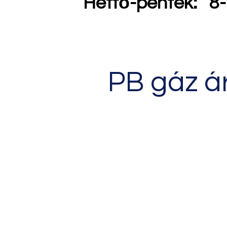
Hétfő-péntek: 8-
PB gáz ár