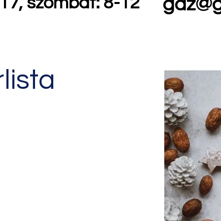
17, szombat: 8-12
gaz@g
lista