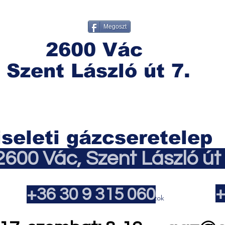
Megoszt
2600 Vác
Szent László út 7.
seleti gázcseretelep
2600 Vác, Szent László út 
+
+36 30 9 315 060
Home
PB gázok
Ipari gázok